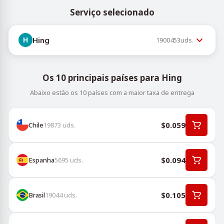
Serviço selecionado
Hing
1900453
uds.
Os 10 principais países para Hing
Abaixo estão os 10 países com a maior taxa de entrega
$0.059
Chile
19873
uds.
$0.094
Espanha
5695
uds.
$0.105
Brasil
19044
uds.