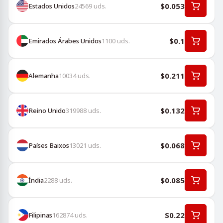
$0.053
Estados Unidos
24569
uds.
$0.1
Emirados Árabes Unidos
1100
uds.
$0.211
Alemanha
10034
uds.
$0.132
Reino Unido
319988
uds.
$0.068
Países Baixos
13021
uds.
$0.085
Índia
2288
uds.
$0.22
Filipinas
162874
uds.