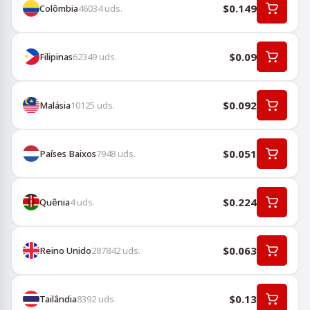
$0.149
Colômbia
46034
uds.
$0.09
Filipinas
62349
uds.
$0.092
Malásia
10125
uds.
$0.051
Países Baixos
7948
uds.
$0.224
Quênia
4
uds.
$0.063
Reino Unido
287842
uds.
$0.13
Tailândia
8392
uds.