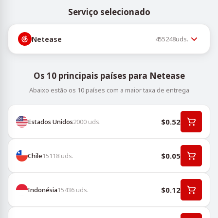
Serviço selecionado
Netease
455248
uds.
Os 10 principais países para Netease
Abaixo estão os 10 países com a maior taxa de entrega
$0.52
Estados Unidos
2000
uds.
$0.05
Chile
15118
uds.
$0.12
Indonésia
15436
uds.