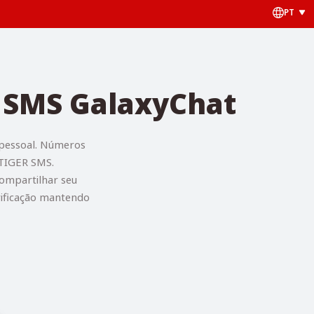
PT
o SMS GalaxyChat
 pessoal. Números
 TIGER SMS.
compartilhar seu
rificação mantendo