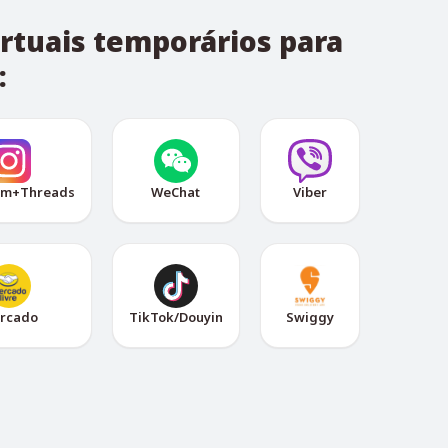
rtuais temporários para
:
am+Threads
WeChat
Viber
rcado
TikTok/Douyin
Swiggy