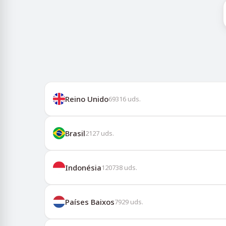
Reino Unido
69316
uds.
Brasil
2127
uds.
Indonésia
120738
uds.
Países Baixos
7929
uds.