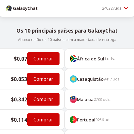
GalaxyChat
240227
uds.
Os 10 principais países para GalaxyChat
Abaixo estão os 10 países com a maior taxa de entrega
$0.07
Comprar
África do Sul
1
uds.
$0.053
Comprar
Cazaquistão
9417
uds.
$0.342
Comprar
Malásia
2733
uds.
$0.114
Comprar
Portugal
9256
uds.