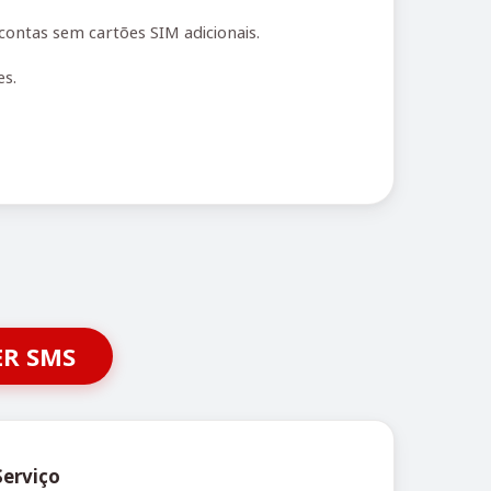
contas sem cartões SIM adicionais.
es.
ER SMS
Serviço