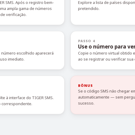
GER SMS. Após o registro bem-
Explore a lista de países dispo
r uma ampla gama de números
pretendido.
de verificação.
PASSO 4
Use o número para ver
O número escolhido aparecerá
Copie o número virtual obtido
 uso imediato.
ao se registrar ou verificar sua 
BÔNUS
Se o código SMS não chegar em
automaticamente — sem pergun
lte à interface do TIGER SMS.
sucesso.
o correspondente.