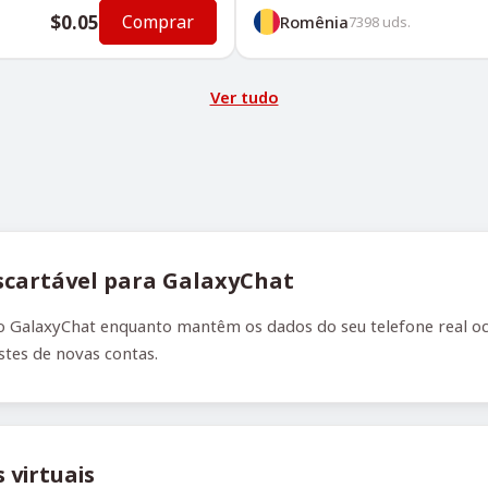
$0.05
Comprar
Romênia
7398
uds.
Ver tudo
cartável para GalaxyChat
 GalaxyChat enquanto mantêm os dados do seu telefone real ocul
estes de novas contas.
virtuais