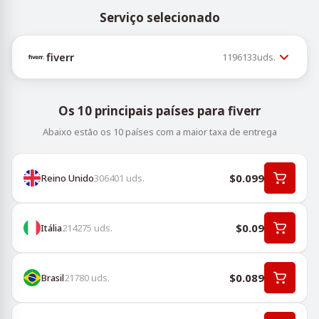
Serviço selecionado
fiverr
1196133
uds.
Os 10 principais países para fiverr
Abaixo estão os 10 países com a maior taxa de entrega
$0.099
Reino Unido
306401
uds.
$0.09
Itália
214275
uds.
$0.089
Brasil
21780
uds.