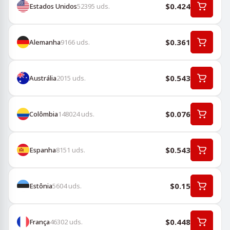
$0.424
Estados Unidos
52395
uds.
$0.361
Alemanha
9166
uds.
$0.543
Austrália
2015
uds.
$0.076
Colômbia
148024
uds.
$0.543
Espanha
8151
uds.
$0.15
Estônia
5604
uds.
$0.448
França
46302
uds.