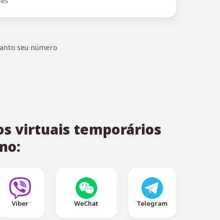
ses
uanto seu número
s virtuais temporários
mo:
Viber
WeChat
Telegram