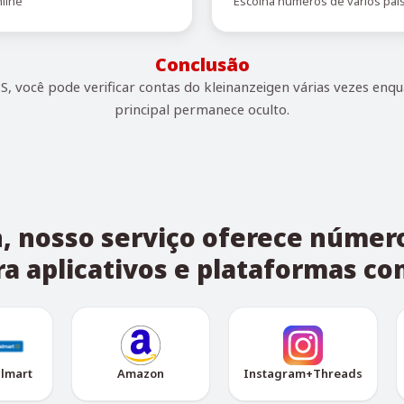
line
Escolha números de vários paí
Conclusão
, você pode verificar contas do kleinanzeigen várias vezes enq
principal permanece oculto.
, nosso serviço oferece número
ra aplicativos e plataformas co
lmart
Amazon
Instagram+Threads