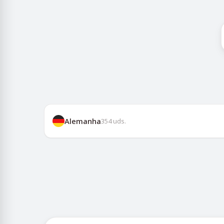
Alemanha
354
uds.