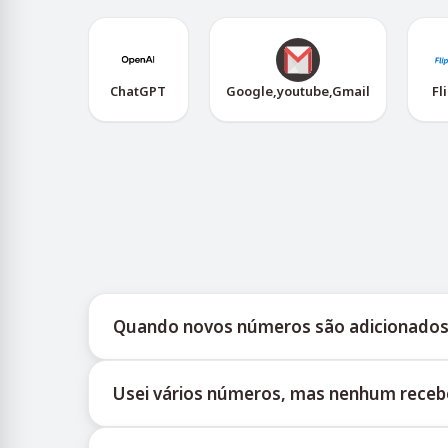
ChatGPT
Google,youtube,Gmail
Fl
Quando novos números são adicionados
Informações sobre a disponibilidade de novos 
Usei vários números, mas nenhum rece
fornece atualizações oportunas para ajudar os u
Não podemos garantir uma taxa de entrega de