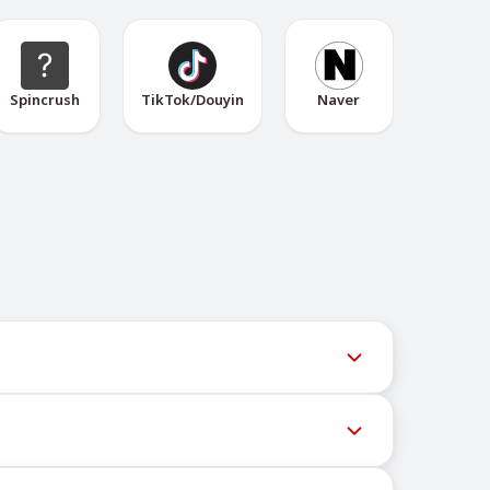
Spincrush
TikTok/Douyin
Naver
legram @TigerSMSofficial_bot. Este canal
iços podem bloquear mensagens para números