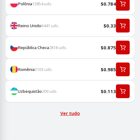
$0.784
Polônia
13854
uds.
$0.33
Reino Unido
6441
uds.
$0.875
República Checa
2818
uds.
$0.985
Romênia
3103
uds.
$0.113
Uzbequistão
209
uds.
Ver tudo