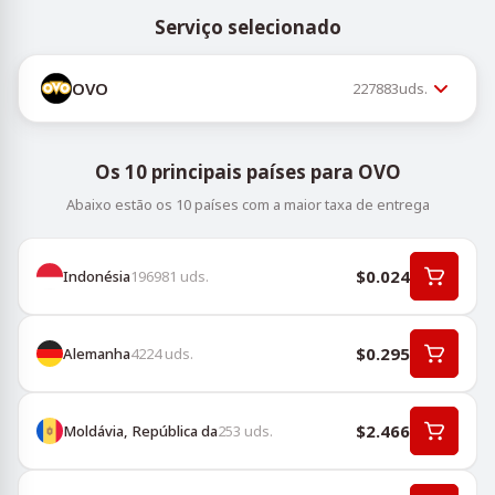
Serviço selecionado
OVO
227883
uds.
Os 10 principais países para OVO
Abaixo estão os 10 países com a maior taxa de entrega
$0.024
Indonésia
196981
uds.
$0.295
Alemanha
4224
uds.
$2.466
Moldávia, República da
253
uds.